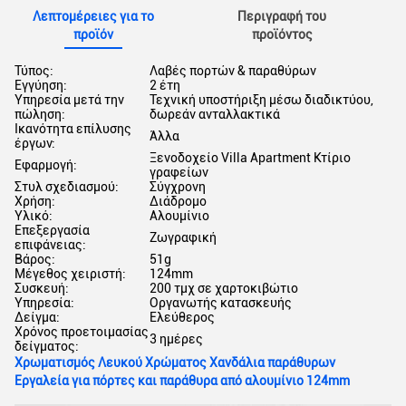
Λεπτομέρειες για το
Περιγραφή του
προϊόν
προϊόντος
Τύπος:
Λαβές πορτών & παραθύρων
Εγγύηση:
2 έτη
Υπηρεσία μετά την
Τεχνική υποστήριξη μέσω διαδικτύου,
πώληση:
δωρεάν ανταλλακτικά
Ικανότητα επίλυσης
Άλλα
έργων:
Ξενοδοχείο Villa Apartment Κτίριο
Εφαρμογή:
γραφείων
Στυλ σχεδιασμού:
Σύγχρονη
Χρήση:
Διάδρομο
Υλικό:
Αλουμίνιο
Επεξεργασία
Ζωγραφική
επιφάνειας:
Βάρος:
51g
Μέγεθος χειριστή:
124mm
Συσκευή:
200 τμχ σε χαρτοκιβώτιο
Υπηρεσία:
Οργανωτής κατασκευής
Δείγμα:
Ελεύθερος
Χρόνος προετοιμασίας
3 ημέρες
δείγματος:
Χρωματισμός Λευκού Χρώματος Χανδάλια παράθυρων
Εργαλεία για πόρτες και παράθυρα από αλουμίνιο 124mm