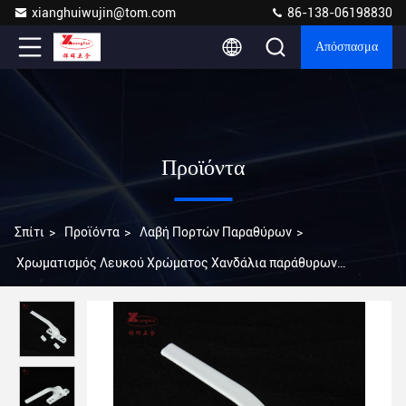
xianghuiwujin@tom.com
86-138-06198830
Απόσπασμα
Προϊόντα
Σπίτι
>
Προϊόντα
>
Λαβή Πορτών Παραθύρων
>
Χρωματισμός Λευκού Χρώματος Χανδάλια παράθυρων
Εργαλεία για πόρτες και παράθυρα από αλουμίνιο 124mm