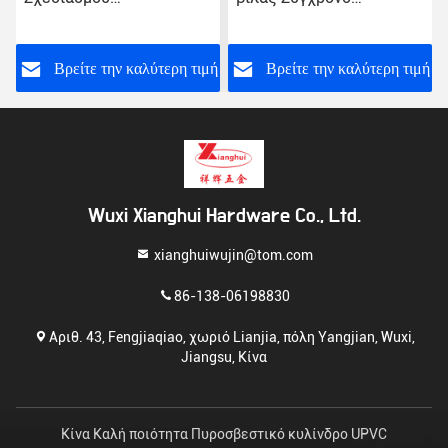
Προσαρμοσμένο Χρώμα
σχεδιασμό Στρίψιμο
Αλουμινίου
κάλυμμα Τραβήξτε
χειριστήριο παραθύρου
ή
Βρείτε την καλύτερη τιμή
Βρείτε την καλύτερη τιμή
Wuxi Xianghui Hardware Co., Ltd.
xianghuiwujin@tom.com
86-138-06198830
Αριθ. 43, Fengjiaqiao, χωριό Lianjia, πόλη Yangjian, Wuxi,
Jiangsu, Κίνα
Κίνα Καλή ποιότητα Πυροσβεστικό κυλίνδρο UPVC