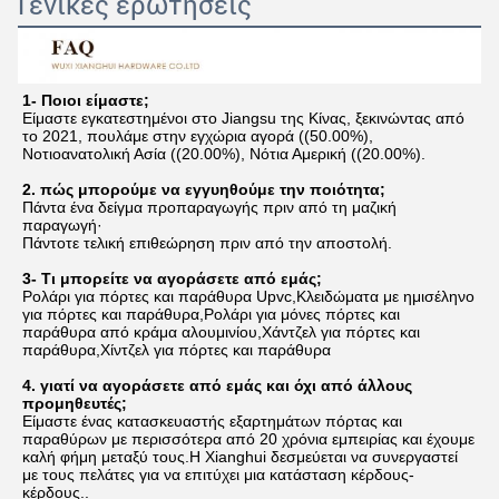
Γενικές ερωτήσεις
1- Ποιοι είμαστε;
Είμαστε εγκατεστημένοι στο Jiangsu της Κίνας, ξεκινώντας από 
το 2021, πουλάμε στην εγχώρια αγορά ((50.00%), 
Νοτιοανατολική Ασία ((20.00%), Νότια Αμερική ((20.00%).
2. πώς μπορούμε να εγγυηθούμε την ποιότητα;
Πάντα ένα δείγμα προπαραγωγής πριν από τη μαζική 
παραγωγή·
Πάντοτε τελική επιθεώρηση πριν από την αποστολή.
3- Τι μπορείτε να αγοράσετε από εμάς;
Ρολάρι για πόρτες και παράθυρα Upvc,Κλειδώματα με ημισέληνο 
για πόρτες και παράθυρα,Ρολάρι για μόνες πόρτες και 
παράθυρα από κράμα αλουμινίου,Χάντζελ για πόρτες και 
παράθυρα,Χίντζελ για πόρτες και παράθυρα
4. γιατί να αγοράσετε από εμάς και όχι από άλλους 
προμηθευτές;
Είμαστε ένας κατασκευαστής εξαρτημάτων πόρτας και 
παραθύρων με περισσότερα από 20 χρόνια εμπειρίας και έχουμε 
καλή φήμη μεταξύ τους.Η Xianghui δεσμεύεται να συνεργαστεί 
με τους πελάτες για να επιτύχει μια κατάσταση κέρδους-
κέρδους..