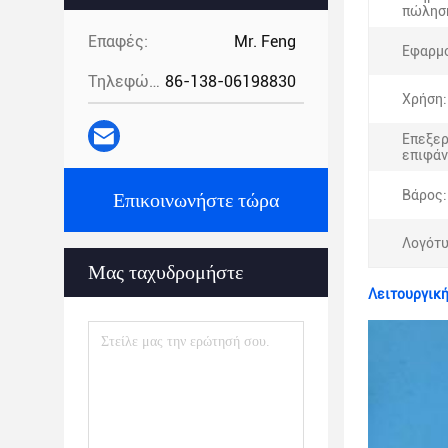
πώλησ
Επαφές:
Mr. Feng
Εφαρμο
Τηλεφώνημα:
86-138-06198830
Χρήση:
Επεξερ
επιφάν
Βάρος:
Επικοινωνήστε τώρα
Λογότυ
Μας ταχυδρομήστε
Λειτουργική