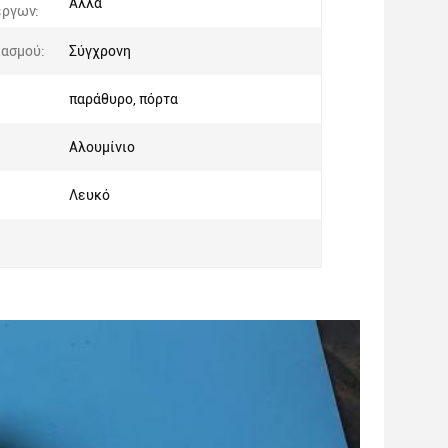
Άλλα
έργων:
ιασμού:
Σύγχρονη
παράθυρο, πόρτα
Αλουμίνιο
Λευκό