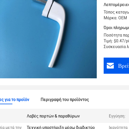
Λεπτομέρειες
Τόπος καταγω
Μάρκα: OEM
Όροι πληρωμ
Ποσότητα παρ
Τιμή: $0.47/p
Συσκευασία 
Βρεί
ς για το προϊόν
Περιγραφή του προϊόντος
Λαβές πορτών & παραθύρων
Εγγύηση:
ία μετά την
Τεχνική υποστήριξη μέσω διαδικτύο
Ικανότητα