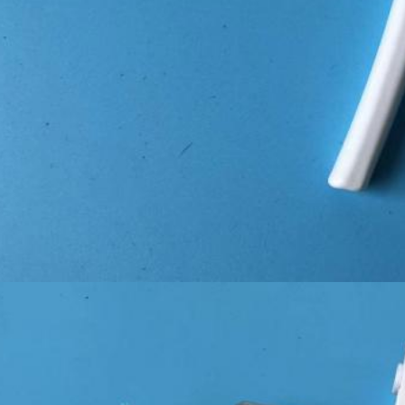
Αφήστε ένα μήνυμα
We bellen je snel terug!