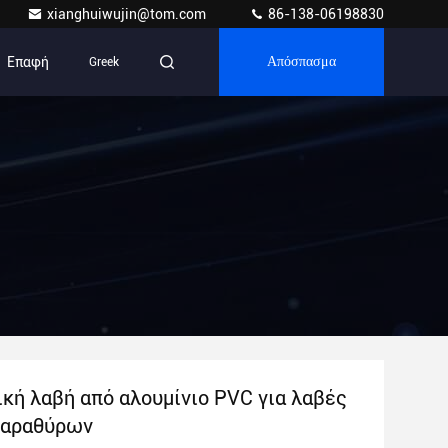
xianghuiwujin@tom.com
86-138-06198830
Επαφή
Greek
Απόσπασμα
ική λαβή από αλουμίνιο PVC για λαβές
παραθύρων