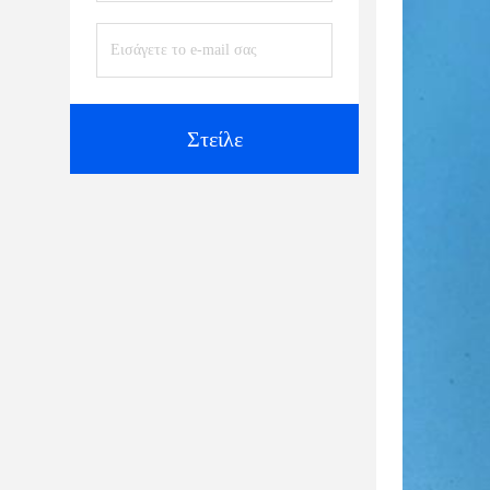
Στείλε