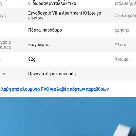
η:
υ, δωρεάν ανταλλακτικά
επίλυσης 
Ξενοδοχείο Villa Apartment Κτίριο γρ
γή:
Στυλ σχεδ
αφείων
Πόρτα, παράθυρο
χρήση::
γασία
Ζωγραφική
Υλικό::
ειας::
:
92g
Χρώμα::
πο::
Οργανωτής κατασκευής
 λαβή από αλουμίνιο PVC για λαβές πόρτων παραθύρων