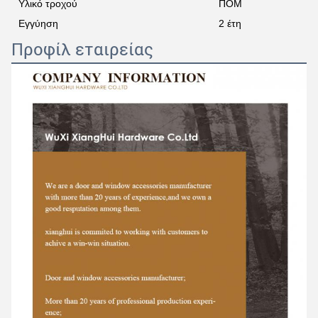
Υλικό τροχού
ΠΟΜ
Εγγύηση
2 έτη
Προφίλ εταιρείας