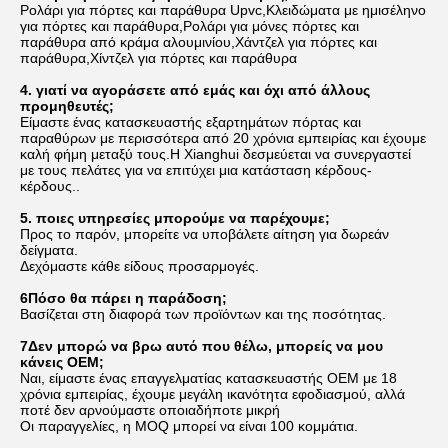
Ρολάρι για πόρτες και παράθυρα Upvc,Κλειδώματα με ημισέληνο 
για πόρτες και παράθυρα,Ρολάρι για μόνες πόρτες και 
παράθυρα από κράμα αλουμινίου,Χάντζελ για πόρτες και 
παράθυρα,Χίντζελ για πόρτες και παράθυρα
4. γιατί να αγοράσετε από εμάς και όχι από άλλους 
προμηθευτές;
Είμαστε ένας κατασκευαστής εξαρτημάτων πόρτας και 
παραθύρων με περισσότερα από 20 χρόνια εμπειρίας και έχουμε 
καλή φήμη μεταξύ τους.Η Xianghui δεσμεύεται να συνεργαστεί 
με τους πελάτες για να επιτύχει μια κατάσταση κέρδους-
κέρδους..
5. ποιες υπηρεσίες μπορούμε να παρέχουμε;
Προς το παρόν, μπορείτε να υποβάλετε αίτηση για δωρεάν 
δείγματα.
Δεχόμαστε κάθε είδους προσαρμογές.
6Πόσο θα πάρει η παράδοση;
Βασίζεται στη διαφορά των προϊόντων και της ποσότητας.
7Δεν μπορώ να βρω αυτό που θέλω, μπορείς να μου 
κάνεις OEM;
Ναι, είμαστε ένας επαγγελματίας κατασκευαστής OEM με 18 
χρόνια εμπειρίας, έχουμε μεγάλη ικανότητα εφοδιασμού, αλλά 
ποτέ δεν αρνούμαστε οποιαδήποτε μικρή
Οι παραγγελίες, η MOQ μπορεί να είναι 100 κομμάτια.