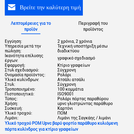
Βρείτε την καλύτερη τιμή
Λεπτομέρειες για το
Περιγραφή του
προϊόν
προϊόντος
Εγγύηση:
2 χρόνια, 2 χρόνια
Υπηρεσία μετά την
Τεχνική υποστήριξη μέσω
πώληση:
διαδικτύου
Ικανότητα επίλυσης
γραφικό σχεδιασμό
έργων:
Εφαρμογή:
Κτίριο γραφείων
Στυλ σχεδιασμού:
Σύγχρονη
Ονομασία προϊόντος:
Ρολάρι
Υλικό κυλίνδρων:
Ατσάλι ατσάλι
Στυλ:
Σύγχρονη
Τροποποιημένο:
100 κομμάτια
Πιστοποιητικό:
ISO9001
Τύπος:
Ρολάρι πόρτας παραθύρου
Χρήση:
upvc γλιστρώντας παράθυρο
Συσκευή:
Καρτόνι
Υλικό τροχού:
ΠΟΜ
Λιμάνι:
Λιμάνι της Σαγκάης / λιμάνι
Υλικό τροχού POM Upvc βαρύ φορτίο παράθυρο κυλιόμενη
πόρτα κυλίνδρος για κτίριο γραφείων