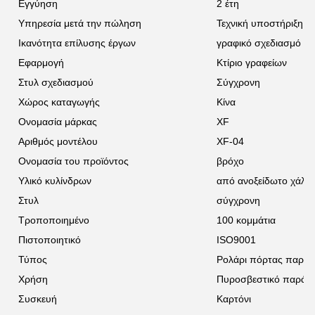
Εγγύηση
2 έτη
Υπηρεσία μετά την πώληση
Τεχνική υποστήριξη μ
Ικανότητα επίλυσης έργων
γραφικό σχεδιασμό
Εφαρμογή
Κτίριο γραφείων
Στυλ σχεδιασμού
Σύγχρονη
Χώρος καταγωγής
Κίνα
Ονομασία μάρκας
XF
Αριθμός μοντέλου
XF-04
Ονομασία του προϊόντος
βρόχο
Υλικό κυλίνδρων
από ανοξείδωτο χάλυ
Στυλ
σύγχρονη
Τροποποιημένο
100 κομμάτια
Πιστοποιητικό
ISO9001
Τύπος
Ρολάρι πόρτας παρα
Χρήση
Πυροσβεστικό παράθ
Συσκευή
Καρτόνι