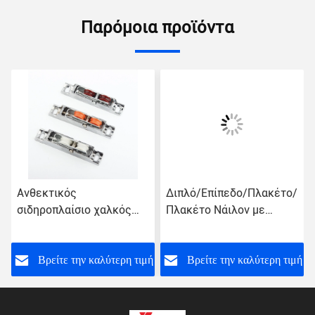
Παρόμοια προϊόντα
Ανθεκτικός
Διπλό/Επίπεδο/Πλακέτο/
σιδηροπλαίσιο χαλκός
Πλακέτο Νάιλον με
ρυθμιζόμενα τροχούς
τροχό POM 12MM
πόρτας τροχός παράθυρο
200pcs/κατάλογος τύπου
για UPVC συρόμενες
συσκευασίας
ή
Βρείτε την καλύτερη τιμή
Βρείτε την καλύτερη τιμή
πόρτες