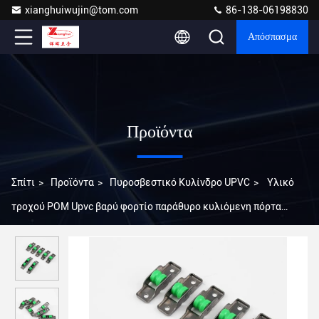
xianghuiwujin@tom.com
86-138-06198830
Απόσπασμα
Προϊόντα
Σπίτι
>
Προϊόντα
>
Πυροσβεστικό Κυλίνδρο UPVC
>
Υλικό
τροχού POM Upvc βαρύ φορτίο παράθυρο κυλιόμενη πόρτα
κυλίνδρος για κτίριο γραφείων