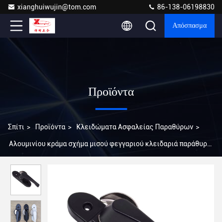
xianghuiwujin@tom.com
86-138-06198830
Απόσπασμα
Προϊόντα
Σπίτι
>
Προϊόντα
>
Κλειδώματα Ασφαλείας Παραθύρων
>
Αλουμινίου κράμα σχήμα μισού φεγγαριού κλειδαριά παράθυρο
για εύκολη εγκατάσταση στην πόρτα