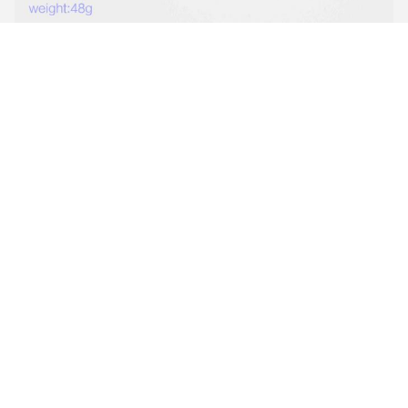
Προδιαγραφές
Χώρος καταγωγής
Γουσί, Κίνα.
Χρήση
Πίνακας για την κατασκευή οθό
Επεξεργασία επιφάνειας
Καλυμμένα με σκόνη
Υλικό εξωτερικού πλαισίου
Άλλες χημικές ενώσεις
Υλικό τροχών
Ατσάλι 201
Μέγεθος
26*27
Κύρια προϊόντα