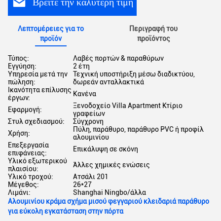
Βρείτε την καλύτερη τιμή
Λεπτομέρειες για το
Περιγραφή του
προϊόν
προϊόντος
Τύπος:
Λαβές πορτών & παραθύρων
Εγγύηση:
2 έτη
Υπηρεσία μετά την
Τεχνική υποστήριξη μέσω διαδικτύου,
πώληση:
δωρεάν ανταλλακτικά
Ικανότητα επίλυσης
Κανένα
έργων:
Ξενοδοχείο Villa Apartment Κτίριο
Εφαρμογή:
γραφείων
Στυλ σχεδιασμού:
Σύγχρονη
Πύλη, παράθυρο, παράθυρο PVC ή προφίλ
Χρήση:
αλουμινίου
Επεξεργασία
Επικάλυψη σε σκόνη
επιφάνειας:
Υλικό εξωτερικού
Άλλες χημικές ενώσεις
πλαισίου:
Υλικό τροχού:
Ατσάλι 201
Μέγεθος:
26*27
Λιμάνι:
Shanghai Ningbo/άλλα
Αλουμινίου κράμα σχήμα μισού φεγγαριού κλειδαριά παράθυρο
για εύκολη εγκατάσταση στην πόρτα