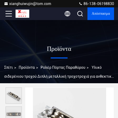
xianghuiwujin@tom.com
86-138-06198830
Απόσπασμα
Προϊόντα
Σπίτι
>
Προϊόντα
>
Ρολέρ Πόρτας Παραθύρου
>
Υλικό
σιδερένιου τροχού Διπλή μεταλλική τροχοτροχιά για ανθεκτικό
συρόμενο παράθυρο UPVC