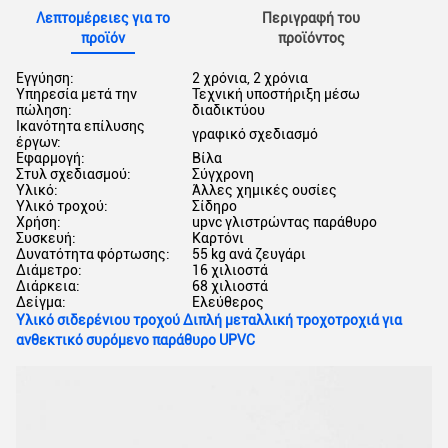
Λεπτομέρειες για το
Περιγραφή του
προϊόν
προϊόντος
Εγγύηση:
2 χρόνια, 2 χρόνια
Υπηρεσία μετά την
Τεχνική υποστήριξη μέσω
πώληση:
διαδικτύου
Ικανότητα επίλυσης
γραφικό σχεδιασμό
έργων:
Εφαρμογή:
Βίλα
Στυλ σχεδιασμού:
Σύγχρονη
Υλικό:
Άλλες χημικές ουσίες
Υλικό τροχού:
Σίδηρο
Χρήση:
upvc γλιστρώντας παράθυρο
Συσκευή:
Καρτόνι
Δυνατότητα φόρτωσης:
55 kg ανά ζευγάρι
Διάμετρο:
16 χιλιοστά
Διάρκεια:
68 χιλιοστά
Δείγμα:
Ελεύθερος
Υλικό σιδερένιου τροχού Διπλή μεταλλική τροχοτροχιά για
ανθεκτικό συρόμενο παράθυρο UPVC