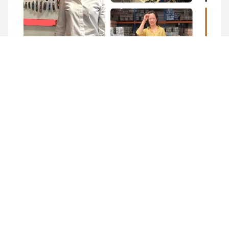
Συσκευή και παράδοση
Γενικές ερωτήσεις
1- Ποιοι είμαστε;
Είμαστε εγκατεστημένοι στο Jiangsu της Κίνας, ξεκινώντας από 
το 2021, πουλάμε στην εγχώρια αγορά ((50.00%), 
Νοτιοανατολική Ασία ((20.00%), Νότια Αμερική ((20.00%).
2. πώς μπορούμε να εγγυηθούμε την ποιότητα;
Πάντα ένα δείγμα προπαραγωγής πριν από τη μαζική 
παραγωγή·
Πάντοτε τελική επιθεώρηση πριν από την αποστολή.